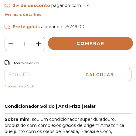
3% de desconto
pagando com Pix
Ver mais detalhes
Frete grátis
a partir de
R$249,00
ALTERAR CEP
Entregas para o CEP:
Meios de envio
CALCULAR
Não sei meu CEP
Condicionador Sólido | Anti Frizz | Raiar
Sobre mim:
sou um condicionador super duradouro,
produzido com complexos graxos de origem Amazônica
que junto com os óleos de Bacabá, Pracaxi e Coco,