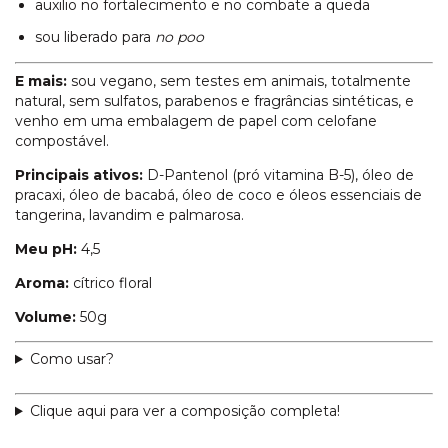
auxilio no fortalecimento e no combate a queda
sou liberado para
no poo
E mais:
sou vegano, sem testes em animais, totalmente
natural, sem sulfatos, parabenos e fragrâncias sintéticas, e
venho em uma embalagem de papel com celofane
compostável.
Principais ativos:
D-Pantenol (pró vitamina B-5), óleo de
pracaxi, óleo de bacabá, óleo de coco e óleos essenciais de
tangerina, lavandim e palmarosa.
Meu pH:
4,5
Aroma:
cítrico floral
Volume:
50g
Como usar?
Clique aqui para ver a composição completa!