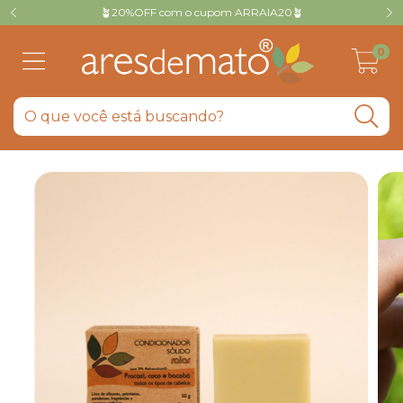
🪴20%OFF com o cupom ARRAIA20🪴
0