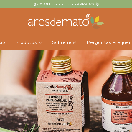
🪴20%OFF com o cupom ARRAIA20🪴
cio
Produtos
Sobre nós!
Perguntas Frequen