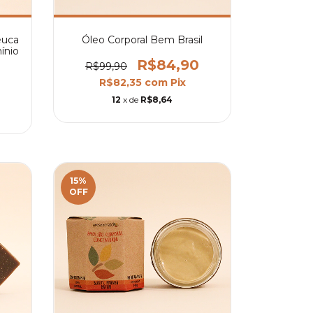
euca
Óleo Corporal Bem Brasil
ínio
R$84,90
R$99,90
R$82,35
com
Pix
12
x de
R$8,64
15
%
OFF