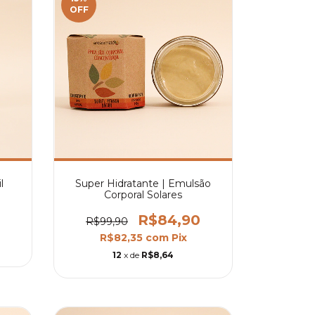
OFF
l
Super Hidratante | Emulsão
Corporal Solares
R$84,90
R$99,90
R$82,35
com
Pix
12
x de
R$8,64