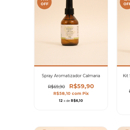
OFF
OF
Spray Aromatizador Calmaria
Kit
R$59,90
R$69,90
R$58,10
com
Pix
12
x de
R$6,10