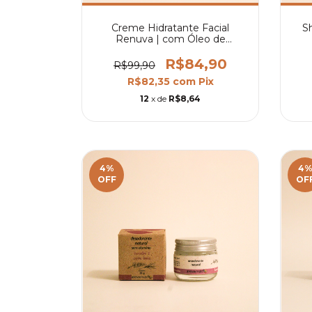
Creme Hidratante Facial
S
Renuva | com Óleo de
Semente de Uva
R$84,90
R$99,90
R$82,35
com
Pix
12
x de
R$8,64
4
%
4
OFF
OF