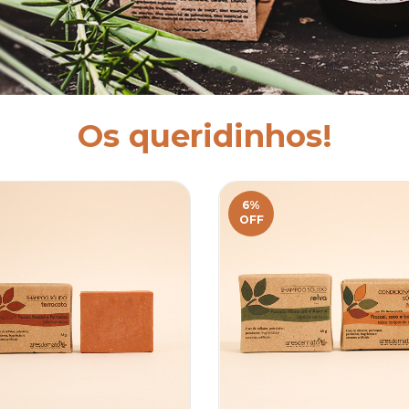
Os queridinhos!
6
%
OFF