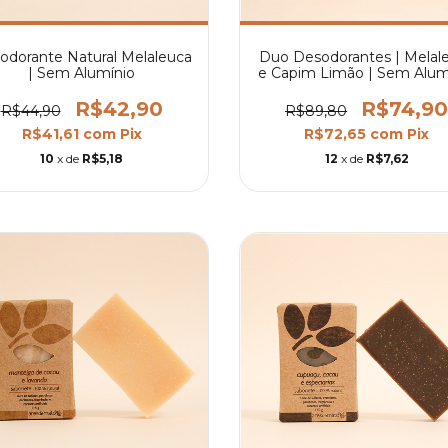
odorante Natural Melaleuca
Duo Desodorantes | Melal
| Sem Alumínio
e Capim Limão | Sem Alum
R$42,90
R$74,90
R$44,90
R$89,80
R$41,61
com
Pix
R$72,65
com
Pix
10
x de
R$5,18
12
x de
R$7,62