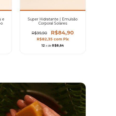
u e
Super Hidratante | Emulsão
po
Corporal Solares
R$84,90
R$99,90
R$82,35
com
Pix
12
x de
R$8,64