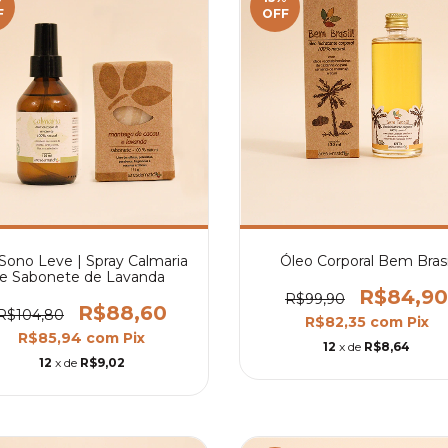
F
OFF
 Sono Leve | Spray Calmaria
Óleo Corporal Bem Brasi
e Sabonete de Lavanda
R$84,90
R$99,90
R$88,60
R$104,80
R$82,35
com
Pix
R$85,94
com
Pix
12
x de
R$8,64
12
x de
R$9,02