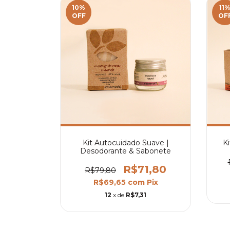
10
%
11
OFF
OF
Kit Autocuidado Suave |
Ki
Desodorante & Sabonete
R$71,80
R$79,80
R$69,65
com
Pix
12
x de
R$7,31