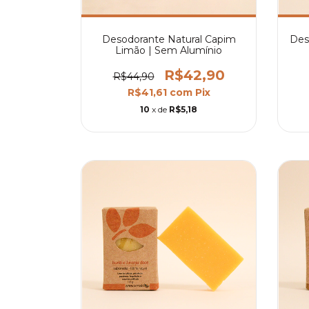
Desodorante Natural Capim
Des
Limão | Sem Alumínio
R$42,90
R$44,90
R$41,61
com
Pix
10
x de
R$5,18