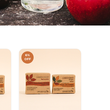
6
%
OFF