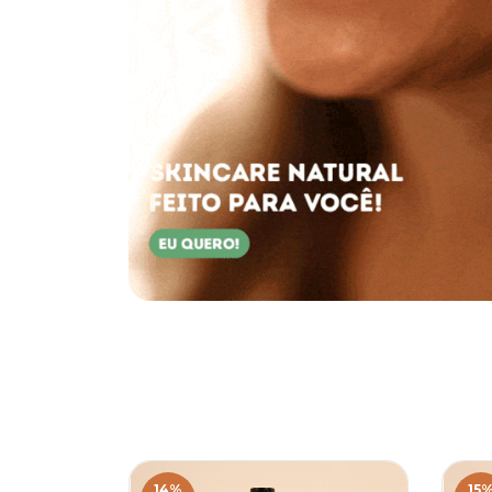
14
%
15