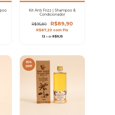
mpoo
Kit Anti Frizz | Shampoo &
Condicionador
R$89,90
R$95,80
R$87,20
com
Pix
12
x de
R$9,15
15
%
OFF