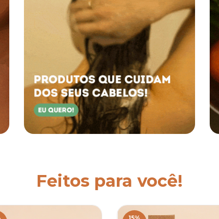
Feitos para você!
%
15
%