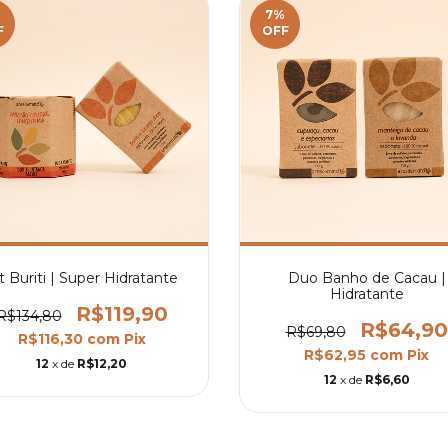
%
7
%
F
OFF
t Buriti | Super Hidratante
Duo Banho de Cacau |
Hidratante
R$119,90
R$134,80
R$64,90
R$69,80
R$116,30
com
Pix
R$62,95
com
Pix
12
x de
R$12,20
12
x de
R$6,60