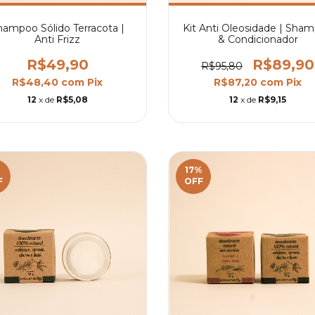
hampoo Sólido Terracota |
Kit Anti Oleosidade | Sha
Anti Frizz
& Condicionador
R$49,90
R$89,90
R$95,80
R$48,40
com
Pix
R$87,20
com
Pix
12
x de
R$5,08
12
x de
R$9,15
%
17
%
F
OFF