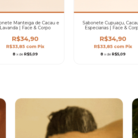
onete Manteiga de Cacau e
Sabonete Cupuaçu, Caca
Lavanda | Face & Corpo
Especiarias | Face & Cor
R$34,90
R$34,90
R$33,85
com
Pix
R$33,85
com
Pix
8
x de
R$5,09
8
x de
R$5,09