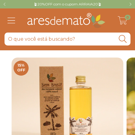
🪴20%OFF com o cupom ARRAIA20🪴
0
15
%
OFF