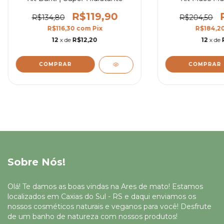
R$119,90
R$134,80
R$204,50
R$116,30
com
Pix
R$184,2
12
x de
R$12,20
12
x de
Sobre Nós!
Olá! Te damos as boas vindas na Ares de mato! Estamos
localizados em Caxias do Sul - RS e daqui enviamos os
nossos cosméticos naturais e veganos para você! Desfrute
de um banho de natureza com nossos produtos!