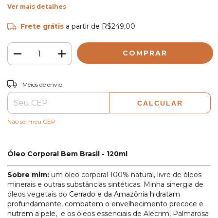
Ver mais detalhes
Frete grátis
a partir de
R$249,00
ALTERAR CEP
Entregas para o CEP:
Meios de envio
CALCULAR
Não sei meu CEP
Óleo Corporal Bem Brasil - 120ml
Sobre mim:
um óleo corporal 100% natural, livre de óleos
minerais e outras substâncias sintéticas. Minha sinergia de
óleos vegetais do
Cerrado e da Amazônia hidratam
profundamente, combatem o envelhecimento precoce e
nutrem a pele,
e os óleos essenciais de Alecrim, Palmarosa