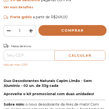
3% de desconto
pagando com Pix
Ver mais detalhes
Frete grátis
a partir de
R$249,00
ALTERAR CEP
Entregas para o CEP:
Meios de envio
CALCULAR
Não sei meu CEP
Duo Desodorantes Naturais Capim Limão - Sem
Alumínio
- 02 un. de 33g cada
Aproveite o kit promocional com duas unidades!
Sobre mim:
o novo desodorante da Ares de mato! Com