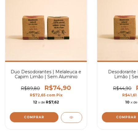
Duo Desodorantes | Melaleuca e
Desodorante 
Capim Limão | Sem Alumínio
Limão | Se
R$74,90
R$89,80
R$44,90
R$72,65
com
Pix
R$41,61
12
x de
R$7,62
10
x d