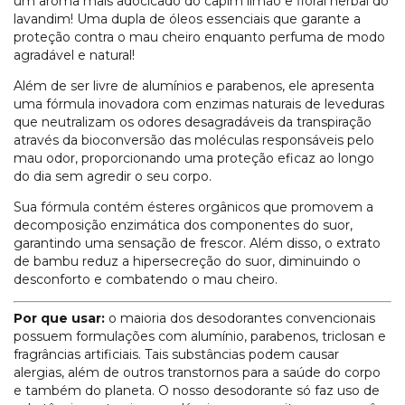
um aroma mais adocicado do capim limão e floral herbal do
lavandim! Uma dupla de óleos essenciais que garante a
proteção contra o mau cheiro enquanto perfuma de modo
agradável e natural!
Além de ser livre de alumínios e parabenos, ele apresenta
uma fórmula inovadora com enzimas naturais de leveduras
que neutralizam os odores desagradáveis da transpiração
através da bioconversão das moléculas responsáveis pelo
mau odor, proporcionando uma proteção eficaz ao longo
do dia sem agredir o seu corpo.
Sua fórmula contém ésteres orgânicos que promovem a
decomposição enzimática dos componentes do suor,
garantindo uma sensação de frescor. Além disso, o extrato
de bambu reduz a hipersecreção do suor, diminuindo o
desconforto e combatendo o mau cheiro.
Por que usar:
o maioria dos desodorantes convencionais
possuem formulações com alumínio, parabenos, triclosan e
fragrâncias artificiais. Tais substâncias podem causar
alergias, além de outros transtornos para a saúde do corpo
e também do planeta. O nosso desodorante só faz uso de