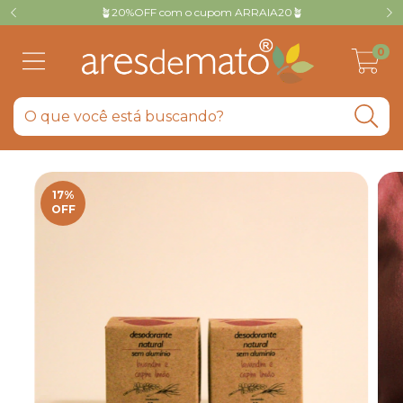
🪴20%OFF com o cupom ARRAIA20🪴
0
17
%
OFF