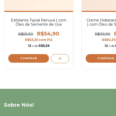
Esfoliante Facial Renuva | com
Creme Hidratant
Óleo de Semente de Uva
| com Óleo de 
R$54,90
R$59,90
R$99,90
R$53,25
com
Pix
R$82,3
12
x de
R$5,59
12
x de
Sobre Nós!