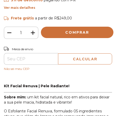
3% de desconto
pagando com Pix
Ver mais detalhes
Frete grátis
a partir de
R$249,00
ALTERAR CEP
Entregas para o CEP:
Meios de envio
CALCULAR
Não sei meu CEP
Kit Facial Renuva | Pele Radiante!
Sobre mim:
um kit facial natural, rico em ativos para deixar
a sua pele macia, hidratada e vibrante!
O Esfoliante Facial Renuva, formulado 05 ingredientes