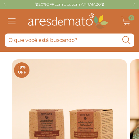
🪴20%OFF com o cupom ARRAIA20🪴
0
19
%
OFF